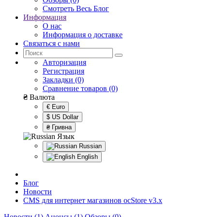
Смотреть Весь Блог
Информация
О нас
Информация о доставке
Связаться с нами
Авторизация
Регистрация
Закладки (0)
Сравнение товаров (0)
₴
Валюта
€ Euro
$ US Dollar
₴ Гривна
Язык
Russian
English
Блог
Новости
CMS для интернет магазинов ocStore v3.x
Новости (1)
Анонсы (1)
Обзоры (0)