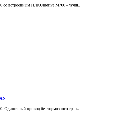
700 со встроенным ПЛКUnidrive M700 - лучш..
0AN
00. Одиночный привод без тормозного тран..