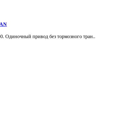
0AN
00. Одиночный привод без тормозного тран..