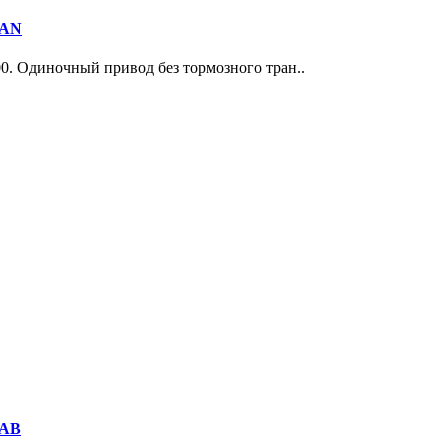
0AN
00. Одиночный привод без тормозного тран..
0AВ