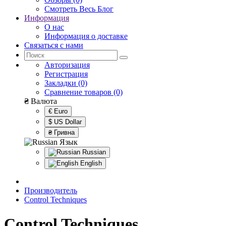
Смотреть Весь Блог
Информация
О нас
Информация о доставке
Связаться с нами
Авторизация
Регистрация
Закладки (0)
Сравнение товаров (0)
₴
Валюта
€ Euro
$ US Dollar
₴ Гривна
Язык
Russian
English
Производитель
Control Techniques
Control Techniques