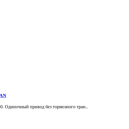
0AN
00. Одиночный привод без тормозного тран..