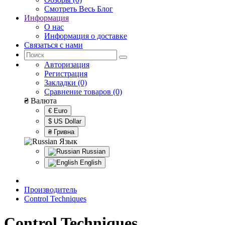
Смотреть Весь Блог
Информация
О нас
Информация о доставке
Связаться с нами
Авторизация
Регистрация
Закладки (0)
Сравнение товаров (0)
₴
Валюта
€ Euro
$ US Dollar
₴ Гривна
Язык
Russian
English
Производитель
Control Techniques
Control Techniques