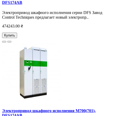
DFS174AB
Электропривод шкафного исполнения серии DFS Завод
Control Techniques предлагает новый электропр..
474243.00 ₴
Купить
Электропривод шкафного исполнения M700(701)-
DFS174AB