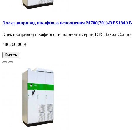
Электропривод шкафного исполнения M700(701)-DFS184AB
Электропривод шкафного исполнения серии DFS Завод Control 
486260.00 ₴
Купить