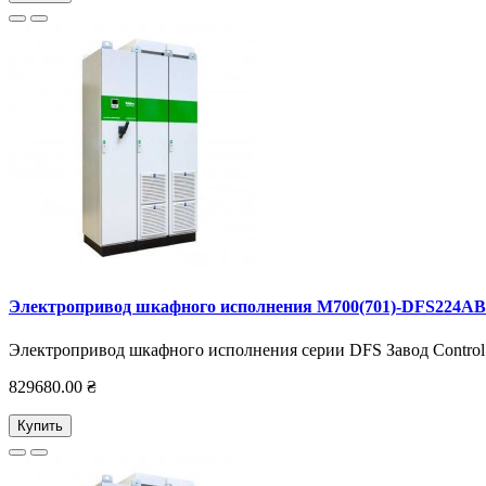
Электропривод шкафного исполнения M700(701)-DFS224AB
Электропривод шкафного исполнения серии DFS Завод Control 
829680.00 ₴
Купить