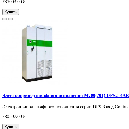
785093.00 ₴
Купить
Электропривод шкафного исполнения M700(701)-DFS214AB
Электропривод шкафного исполнения серии DFS Завод Control 
780597.00 ₴
Купить