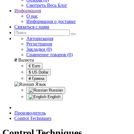
Смотреть Весь Блог
Информация
О нас
Информация о доставке
Связаться с нами
Авторизация
Регистрация
Закладки (0)
Сравнение товаров (0)
₴
Валюта
€ Euro
$ US Dollar
₴ Гривна
Язык
Russian
English
Производитель
Control Techniques
Control Techniques