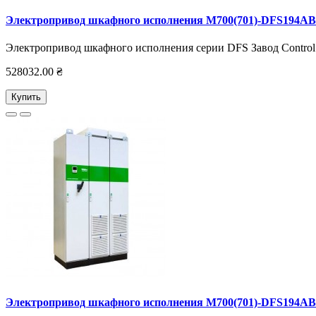
Электропривод шкафного исполнения M700(701)-DFS194AB
Электропривод шкафного исполнения серии DFS Завод Control 
528032.00 ₴
Купить
Электропривод шкафного исполнения M700(701)-DFS194AB